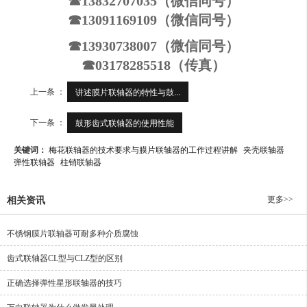
☎13832707035（微信同号）
☎13091169109（微信同号）
☎13930738007（微信同号）
☎03178285518（传真）
上一条 ：
讲述膜片联轴器的特性与鼓...
下一条 ：
鼓形齿式联轴器的使用性能
关键词：
梅花联轴器的技术要求与膜片联轴器的工作过程讲解
夹壳联轴器
弹性联轴器
柱销联轴器
更多>>
相关资讯
不锈钢膜片联轴器可耐多种介质腐蚀
齿式联轴器CL型与CLZ型的区别
正确选择弹性星形联轴器的技巧