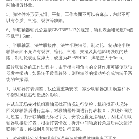
两轴相偏移量。
5、弹性件外形要光滑、平整、工作表面不可以有麻点，内部不可
以有杂质、气泡、裂纹等缺陷。
6、半联轴器轴孔公差按GB/T3852-17的规定，轴孔表面粗糙度Ra值
不低于1.6um。
7、半联轴器、法兰联接件、法兰半联轴器、制动轮、制动轮半联
轴器表面不允许有裂纹、缩孔、气泡、夹渣及其他影响强度的缺
陷，制动轮表面应淬火，硬度为45~55HRC，淬硬层大于3mm。
膜片联轴器的工作过程中，由于径向和角向的交替作用可能使联轴
器发生振动，如果转子质量较轻，则联轴器的振动将会成为转子系
统的主振源。
1、联轴器打表调整，找位置重新安装，减少联轴器加工误差和不
平衡对风机振动造成的影响。
在试车现场先对机组联轴器找正情况进行复检，机组找正状况好，
回装联轴器后进行盘车，对联轴器外圆进行打表检查，发现外圆跳
动超差，由于联轴器无标记字头，安装位置无法确认，因此采用联
轴器联接后打表，根据打表情况，拆开中间轴旋转角度后再次进行
联接打表，终找到几何位置后进行回装。
2、改变螺栓安装方向和制造误差造成的膜片扭曲变形现象。