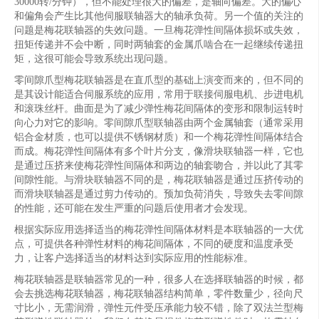
30000转/分钟），但不能处理很大的偏差，是轴向偏差。大的偏心
和偏角会产生比其他伺服联轴器大的轴承负荷。另一个值的关注的
问题是梅花联轴器的失效问题。一旦梅花弹性间隔体损坏或失效，
扭矩传递并不会中断，同时两轴套的金属爪啮合在一起继续传递扭
矩，这很可能会导致系统出现问题。
零间隙爪型梅花联轴器是在直爪型的基础上演变而来的，但不同的
是其设计能适合伺服系统的应用，常用于联接伺服电机、步进电机
和滚珠丝杆。曲面是为了减少弹性梅花间隔体的变形和限制运转时
向心力对它的影响。零间隙爪型联轴器由两个金属轴套（通常采用
铝合金材质，也可以提供不锈钢材质）和一个梅花弹性间隔体结合
而成。梅花弹性间隔体有多个叶片分支，像滑块联轴器一样，它也
是通过压挤来使梅花弹性间隔体和两边的轴套吻合，并以此了其零
间隙性能。与滑块联轴器不同的是，梅花联轴器是通过压挤传动的
而滑块联轴器是通过剪力传动的。预加负荷消失，导致失去零间隙
的性能，还可能在发生严重的问题后使用者才会发现。
根据实际应用选择适当的梅花弹性间隔体材料是本联轴器的一大优
点，可提供各种弹性材料的梅花间隔体，不同的硬度和温度承受
力，让客户选择适当的材料达到实际应用的性能标准。
梅花联轴器是联轴器常见的一种，很多人在选择联轴器的时候，都
会去挑选梅花联轴器，梅花联轴器结构简单，零件数量少，径向尺
寸比小，无需润滑，弹性元件受压承能力较不错，除了双法兰型梅