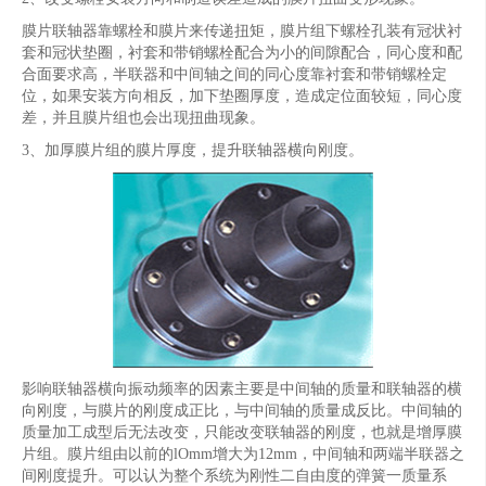
膜片联轴器靠螺栓和膜片来传递扭矩，膜片组下螺栓孔装有冠状衬
套和冠状垫圈，衬套和带销螺栓配合为小的间隙配合，同心度和配
合面要求高，半联器和中间轴之间的同心度靠衬套和带销螺栓定
位，如果安装方向相反，加下垫圈厚度，造成定位面较短，同心度
差，并且膜片组也会出现扭曲现象。
3、加厚膜片组的膜片厚度，提升联轴器横向刚度。
影响联轴器横向振动频率的因素主要是中间轴的质量和联轴器的横
向刚度，与膜片的刚度成正比，与中间轴的质量成反比。中间轴的
质量加工成型后无法改变，只能改变联轴器的刚度，也就是增厚膜
片组。膜片组由以前的lOmm增大为12mm，中间轴和两端半联器之
间刚度提升。可以认为整个系统为刚性二自由度的弹簧一质量系