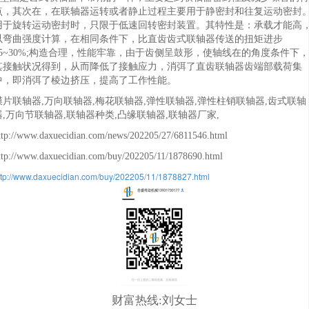
点，其次在，在联轴器运转或者静止过程主要用于静密封和往复运动密封
用于旋转运动密封时，只限于低速回转密封装置。其特性是：承载才能高
以弯曲强度计算，在相同条件下，比直齿齿式联轴器传送的扭矩进步
15~30%;构造合理，性能牢靠，由于齿侧呈鼓形，使轴线在的角度条件下，
其接触状况得到，从而降低了接触应力，消弭了直齿联轴器齿端部载荷集
中，即消弭了棱边挤压，提高了工作性能。
膜片联轴器,万向联轴器,梅花联轴器,弹性联轴器,弹性柱销联轴器,齿式联轴
器,万向节联轴器,联轴器种类,凸缘联轴器,联轴器厂家,
ttp://www.daxuecidian.com/news/202205/27/6811546.html
ttp://www.daxuecidian.com/buy/202205/11/1878690.html
ttp://www.daxuecidian.com/buy/202205/11/1878827.html
财富热线:刘女士