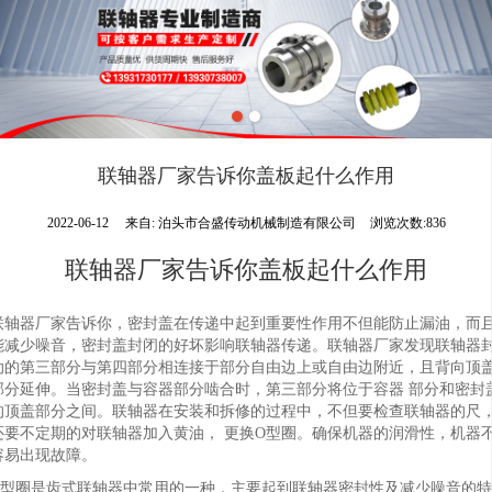
联轴器厂家告诉你盖板起什么作用
2022-06-12
来自:
泊头市合盛传动机械制造有限公司
浏览次数:836
联轴器厂家告诉你盖板起什么作用
联轴器厂家告诉你，密封盖在传递中起到重要性作用不但能防止漏油，而
能减少噪音，密封盖封闭的好坏影响联轴器传递。联轴器厂家发现联轴器
肋的第三部分与第四部分相连接于部分自由边上或自由边附近，且背向顶
部分延伸。当密封盖与容器部分啮合时，第三部分将位于容器 部分和密封
的顶盖部分之间。联轴器在安装和拆修的过程中，不但要检查联轴器的尺
还要不定期的对联轴器加入黄油， 更换O型圈。确保机器的润滑性，机器
容易出现故障。
O型圈是齿式联轴器中常用的一种，主要起到联轴器密封性及减少噪音的特