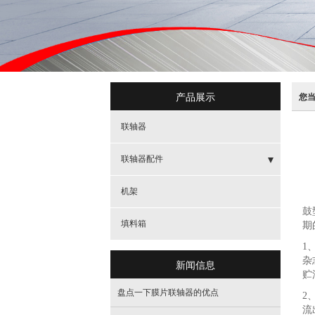
产品展示
您
联轴器
联轴器配件
- 新分类
机架
鼓
- 新分类
填料箱
期
1
- 新分类
杂
新闻信息
贮
- 新分类
盘点一下膜片联轴器的优点
2
流