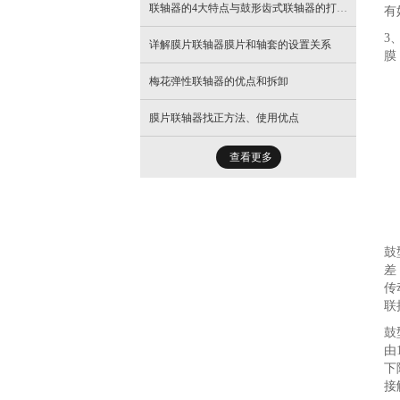
- 新分类
联轴器的4大特点与鼓形齿式联轴器的打齿现象分析
有
3
- 新分类
详解膜片联轴器膜片和轴套的设置关系
膜
梅花弹性联轴器的优点和拆卸
- 新分类
膜片联轴器找正方法、使用优点
查看更多
鼓
差
传
联
鼓
由
下
接