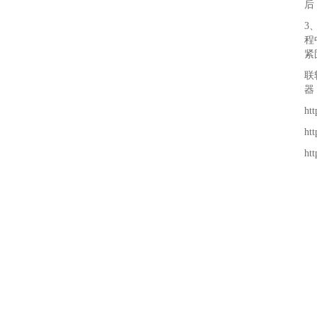
后
3
程
紧
联
器
ht
ht
ht