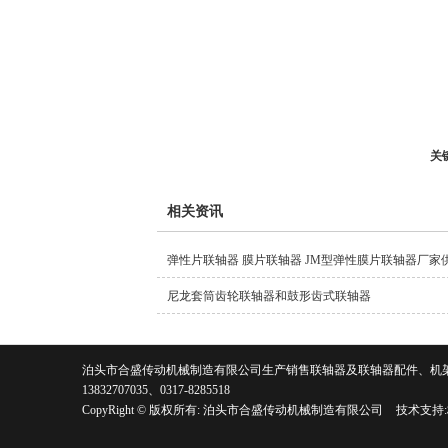
关
相关资讯
弹性片联轴器 膜片联轴器 JM型弹性膜片联轴器厂家
尼龙套筒齿轮联轴器和鼓形齿式联轴器
泊头市合盛传动机械制造有限公司生产销售联轴器及联轴器配件、机架等。有意向客户请
13832707035、0317-8285518
CopyRight © 版权所有:
泊头市合盛传动机械制造有限公司
技术支持: