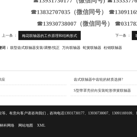
☎13931730177（微信同号) ☎15533
☎13832707035（微信同号） ☎13091
☎13930738007（微信同号） ☎0317
上一条 ：
下一条 ：
梅花联轴器的工作原理和结构形式
键词：
鼓型齿式联轴器安装/调整/找正
万向联轴器
蛇簧联轴器
柱销联轴器
供应
齿式联轴器中齿轮的材质选择?
S型带罩壳径向安装蛇形弹簧联轴器
咨询我们，咨询电话13931730177、13930738007、13091169109、1553
林科网络
网站地图
XML