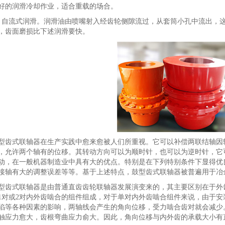
好的润滑冷却作业，适合重载的场合。
、自流式润滑。润滑油由喷嘴射入经齿轮侧隙流过，从套筒小孔中流出，
，齿面磨损比下述润滑要快。
型齿式联轴器在生产实践中愈来愈被人们所重视。它可以补偿两联结轴因
，允许两个轴有的位移。其转动方向可以为顺时针，也可以为逆时针，它
动，在一般机器制造业中具有大的优点。特别是在下列特别条件下显得优
接轴有大的调整误差等等。基于上述特点，鼓型齿式联轴器被普遍用于冶
型齿式联轴器是由普通直齿齿轮联轴器发展演变来的，其主要区别在于外
1对或2对内外齿啮合的组件组成，对于单对内外齿啮合组件来说，由于
陷等各种因素的影响，两轴线会产生的角向位移，受力啮合齿对就会减少
触应力愈大，齿根弯曲应力俞大。因此，角向位移与内外齿的承载大小有