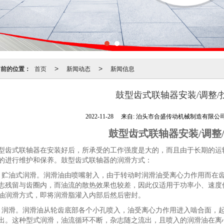
当前的位置：
首页
新闻动态
新闻信息
>
>
鼓型齿式联轴器安装/调整/
2022-11-28
来自:
泊头市合盛传动机械制造有限公
鼓型齿式联轴器安装/调整
型齿式联轴器在安装好后，所承受的工作强度是大的，而且由于长期的运
的进行维护和保养。鼓型齿式联轴器的润滑方式：
、贮油式润滑。润滑油由喷嘴射入，由于转动时润滑油受离心力作用而在
志残留与齿圈内，而油流的散热效果也较差，因此仅适用于功率小、速度
油润滑方式，即将润滑脂灌入内部后然后密封。
、润滑。润滑油从轮齿底部各个小孔喷入，油受离心力作用进入啮合面，
出。这种型式润滑，油流循环不断，杂志随之流出，且喷入的润滑油在离