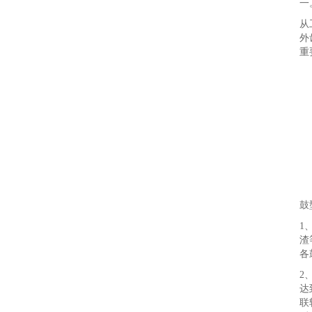
一
从
外
重
鼓
1
渣
各
2
达
联