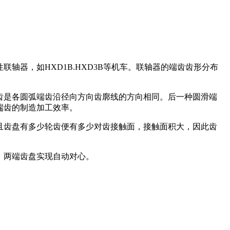
器，如HXD1B.HXD3B等机车。联轴器的端齿齿形分布
齿是各圆弧端齿沿径向方向齿廓线的方向相同。后一种圆滑端
端齿的制造加工效率。
且齿盘有多少轮齿便有多少对齿接触面，接触面积大，因此齿
，两端齿盘实现自动对心。
。