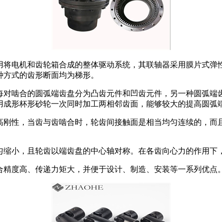
将电机和齿轮箱合成的整体驱动系统，其联轴器采用膜片式弹性联轴
种方式的齿形断面均为梯形。
每对啮合的圆弧端齿盘分为凸齿元件和凹齿元件，另一种圆弧端
用成形杯形砂轮一次同时加工两相邻齿面，能够较大的提高圆弧
高刚性，当齿与齿啮合时，轮齿间接触面是相当均匀连续的，而
匀缩小，且轮齿以端齿盘的中心轴对称。在各齿向心力的作用下
合精度高、传递力矩大，并便于设计、制造、安装等一系列优点