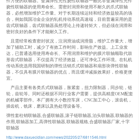
件方便的联轴器。金属弹性元性挠性联轴器一般比非金属弹性元件
挠性联轴器的使用寿命长。需密封润滑和使用不耐久的爪式联轴
器，必然增加维护工作量。对于长期连续运转和经济效益较高的场
合，例如我国冶金企业的轧机传动系统高速端，目前普遍采用的是
齿式联轴器，齿式联轴器虽然理论上传递转矩大，但必须在润滑和
密封良好的条件下才能耐久工作。
且需经常检查密封状况，注润滑油或润滑脂，维护工作量大，增
加了辅助工时，减少了有效工作时间，影响生产效益。上工业发
达，已普通选用使用寿命长、不用润滑和维护的膜片联轴顺取代鼓
形齿式联轴器，不仅提高了经济效益，还可净化工作环境。在轧机
传动系统选用我国研制的弹性活销爪式联轴器和扇形块弹性联轴
器，不仅具有膜片联轴器的优点，而且缓冲减振效果好，价格更便
宜。
产品主要有各类爪式联轴器，胀紧套，扭力限制器，同步轮，链
轮，齿轮等。同时还根据不同行业客户需要，提供高精度OEM配套
的机械零部件。本厂拥有大小数控车床，CNC加工中心，滚齿机，
插齿机，铣床，磨床以及热处理设备等。
弹性套柱销联轴器,合盛联轴器,滚子链联轴器,泊头联轴器,联轴器的
作用,联轴器加工,高弹性联轴器,联轴器规格,合盛联轴器厂家,十字
联轴器
http://www.daxuecidian.com/news/202205/27/6811546.html