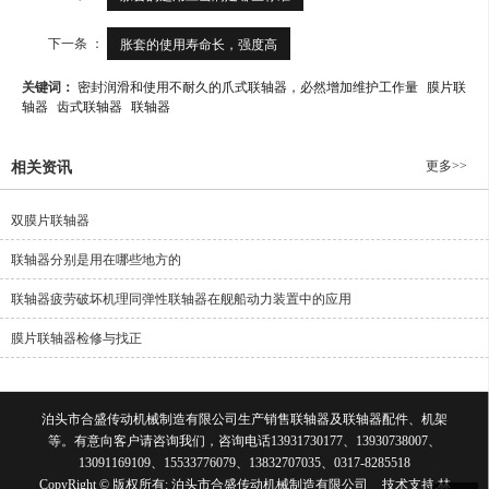
下一条 ：
胀套的使用寿命长，强度高
关键词：
密封润滑和使用不耐久的爪式联轴器，必然增加维护工作量
膜片联
轴器
齿式联轴器
联轴器
更多>>
相关资讯
双膜片联轴器
联轴器分别是用在哪些地方的
联轴器疲劳破坏机理同弹性联轴器在舰船动力装置中的应用
膜片联轴器检修与找正
泊头市合盛传动机械制造有限公司生产销售联轴器及联轴器配件、机架
等。有意向客户请咨询我们，咨询电话13931730177、13930738007、
13091169109、15533776079、13832707035、0317-8285518
CopyRight © 版权所有:
泊头市合盛传动机械制造有限公司
技术支持:
林