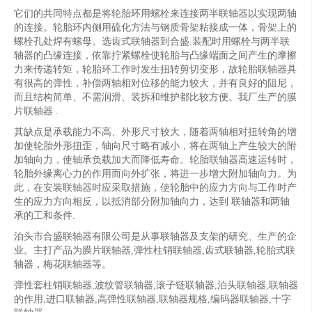
它们的共同特点都是将轮胎环用螺栓来连接两半联轴器以实现两轴
的连接。轮胎环内侧用硫化方法与钢质骨架粘接成一体，骨架上的
螺栓孔处焊有螺母。选齿式联轴器到合盛.装配时用螺栓与两半联
轴器的凸缘连接，依靠拧紧螺栓使轮胎与凸缘端面之间产生的摩擦
力来传递转矩，轮胎环工作时发生扭转剪切变形，故轮胎联轴器具
有很高的弹性，补偿两轴相对位移的能力较大，并有良好的阻尼，
而且结构简单、不需润滑、装拆和维护都比较方便。我厂生产的膜
片联轴器 .
其缺点是承载能力不高、外形尺寸较大，随着两轴相对扭转角的增
加使轮胎外形扭歪，轴向尺寸略有减小，将在两轴上产生较大的附
加轴向力，使轴承负载加大而降低寿命。轮胎联轴器高速运转时，
轮胎外缘离心力的作用而向外扩张，将进一步增大附加轴向力。为
此，在安装联轴器时应采取措施，使轮胎中的应力方向与工作时产
生的应力方向相反，以抵消部分附加轴向力，达到 联轴器和两轴
承的工和条件.
泊头市合盛联轴器有限公司是从事联轴器及支架的研究、生产的企
业。主打产品为膜片联轴器,弹性柱销联轴器,齿式联轴器,轮胎式联
轴器，梅花联轴器等。
弹性套柱销联轴器,波纹管联轴器,滚子链联轴器,泊头联轴器,联轴器
的作用,进口联轴器,高弹性联轴器,联轴器规格,编码器联轴器,十字