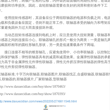
联轴器工作时，两轴产生相对位移，内外齿的齿面轴向周期性滑动，造成
面磨损和功率损失。因此，齿轮联轴器需要在良好的润滑和密封条件下工
作。
使用扭矩传感器时，其设备应位于两组联轴器的电源和负载之间，电
负载和负载设备应固定，否则不能正常工作。联轴器承受的轴向力和弯矩
尽量避免因外力过大而直接损坏外观。
当动态扭矩传感器连接到电机上时，应注意使用大扭矩测量，联轴器
传感器之间的连接应小心。联轴器轴孔的形式一般分为两类：一类是轴孔
端截面积相等的圆柱形轴孔形状，另一类是低速重载条件下两端。
接口连接不相等的锥形轴孔，应避免使用中、小功率联轴器，以控制
载和保护轴系；弹性联轴器具有的减震和减震效果。金属弹性联轴器的承
能力高于非金属弹性元件弹性联轴器，弹性元件挤压弹性联轴器的弹性高
弹性元件剪切弹性联轴器。
联轴器标准,十字万向联轴器,联轴器图片,联轴器找正,合盛联轴器,联轴器联
器,联轴器的,联轴器膜片,厂家联轴器,型联轴器
ttp://www.daxuecidian.com/buy/show/1870463/
ttp://www.daxuecidian.com/buy/show/1870393/
ttp://www.daxuecidian.com/news/202205/27/6811546.html