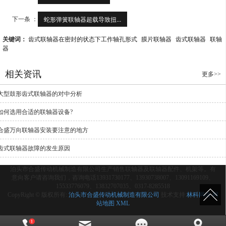
下一条 ：
蛇形弹簧联轴器超载导致扭...
关键词：
齿式联轴器在密封的状态下工作轴孔形式
膜片联轴器
齿式联轴器
联轴
器
相关资讯
更多>>
大型鼓形齿式联轴器的对中分析
如何选用合适的联轴器设备?
合盛万向联轴器安装要注意的地方
齿式联轴器故障的发生原因
泊头市合盛传动机械制造有限公司生产销售联轴器及联轴器配件、机架等。有
意向客户请咨询我们，咨询电话13931730177、13930738007、13091169109、
15533776079、13832707035、0317-8285518
CopyRight © 版权所有:
泊头市合盛传动机械制造有限公司
技术支持:
林科网络
网
站地图
XML