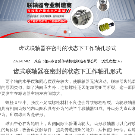
齿式联轴器在密封的状态下工作轴孔形式
2022-07-02
来自:
泊头市合盛传动机械制造有限公司
浏览次数:372
齿式联轴器在密封的状态下工作轴孔形式
两个轴的水平度和同心度误差较大，使联轴器无法滚动。联轴器齿轮
损的原因类似。除了法向应力外，连接螺栓还因附加弯矩而断裂。这一原
主要发生在减速器主轴左右间隙大。
螺栓直径小、强度不足或螺栓材料不良也会导致螺栓断裂。齿轮联轴
由具有相同齿数的内齿圈和具有外齿的法兰半联轴器组成。外齿分为直齿
鼓齿。所谓球面齿是鼓形。
球面中心在齿轮轴上，齿侧间隙比普通齿轮大。齿形联轴器可以允许
大的角位移，改善齿接触条件，提高传递扭矩的能力，延长使用寿命。齿