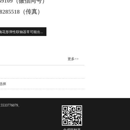
1169109（微信同号）
-8285518（传真）
梅花形弹性联轴器常可能出...
更多>>
选择
3776079、
合盛联轴器