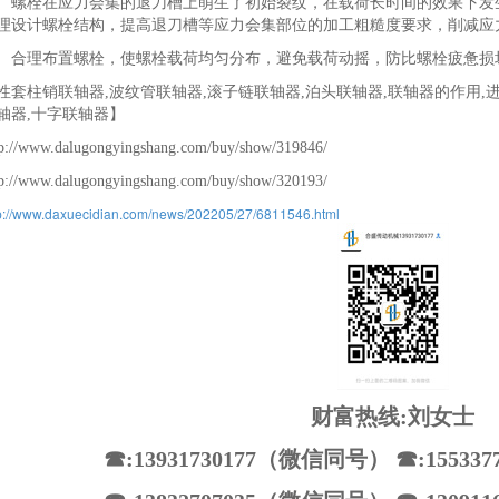
栓在应力会集的退刀槽上萌生了初始裂纹，在载荷长时间的效果下发生
理设计螺栓结构，提高退刀槽等应力会集部位的加工粗糙度要求，削减应
理布置螺栓，使螺栓载荷均匀分布，避免载荷动摇，防比螺栓疲惫损
性套柱销联轴器,波纹管联轴器,滚子链联轴器,泊头联轴器,联轴器的作用,
轴器,十字联轴器】
tp://www.dalugongyingshang.com/buy/show/319846/
tp://www.dalugongyingshang.com/buy/show/320193/
p://www.daxuecidian.com/news/202205/27/6811546.html
财富热线:刘女士
☎:13931730177（微信同号） ☎:1553