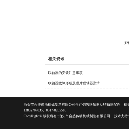
关
相关资讯
联轴器的安装注意事项
联轴器故障形成及膜片联轴器润滑
泊头市合盛传动机械制造有限公司生产销售联轴器及联轴器配件、机架等。有意向客户请
13832707035、0317-8285518
CopyRight © 版权所有:
泊头市合盛传动机械制造有限公司
技术支持: