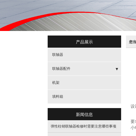
产品展示
您
联轴器
联轴器配件
- 新分类
机架
鼓
- 新分类
填料箱
螺
设
- 新分类
新闻信息
对
要
- 新分类
弹性柱销联轴器检修时需要注意哪些事项
小