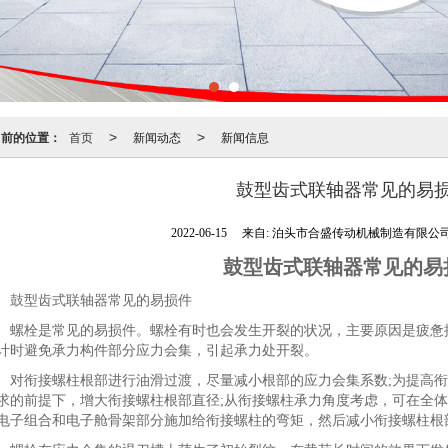
当前的位置：
首页
新闻动态
新闻信息
>
>
鼓型齿式联轴器常见的易
2022-06-15
来自:
泊头市合盛传动机械制造有限公
鼓型齿式联轴器常见的易
型齿式联轴器常见的易损件
栓是常见的易损件。螺栓有时也会发生开裂的状况，主要原因是疲惫抗
计时避免承力构件部分应力会集，引起承力处开裂。
衔接螺柱根部进行油滑过渡，尽量减小根部的应力会集系数;为提高衔
求的前提下，增大衔接螺柱根部直径;从衔接螺柱承力角度考虑，可在全
电子组合和电子舱骨架部分施加给衔接螺柱的弯矩，然后减小衔接螺柱根