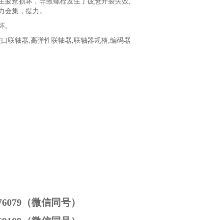
疲惫损坏，导致螺栓发生了疲惫开裂失效,
力会集，提力。
坏。
进口联轴器,高弹性联轴器,联轴器规格,编码器
3776079（微信同号）