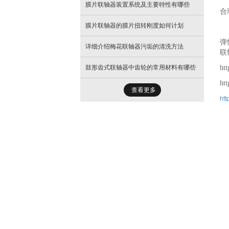
螺
- 新分类
膜片联轴器装置系统及主要特性有哪些
合
- 新分类
膜片联轴器的膜片扭转刚度如何计划
合
弹
详细介绍梅花联轴器污垢的清洗方法
- 新分类
联
鼓形齿式联轴器中齿轮的常用材料有哪些
ht
ht
查看更多
htt