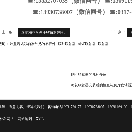
☎:13832707035（微信同号） ☎:1309
☎:13930738007（微信同号） ☎:0317
上一条 ：
下一条 ：
影响梅花形弹性联轴器弹性...
键词：
鼓型齿式联轴器常见的易损件
膜片联轴器
齿式联轴器
联轴器
刚性联轴器的几种介绍
梅花联轴器安装后的检查与膜片联轴器
咨询我们，咨询电话13931730177、13930738007、13091169109、1553
林科网络
网站地图
XML