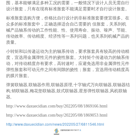
围，基本能够满足多种工况的需要，一般情况下设计人员无需自行
设计胀套，只有在现有标准胀套不能满足需要时才自行设计胀套。
标准胀套选购方便，价格比自行设计的非标准胀套要便宜很多。在
众多的标准胀套中，正确选择适合自己需要的 佳胀套，关系到机
械产品轴系传动的工作性能、性、使用寿命、振动、噪声、节能、
传动效率、传动精度、经济性等一系列问题，也关系到机械产品的
质量。
小转矩和以传递运动为主的轴系传动，要求胀套具有较高的传动精
度，宜选用金属弹性元件的挠性胀套。大转矩个传递动力的轴系传
动，对传动精度亦有要求，高转速时，应避免选用非金属弹性元件
弹性胀套和可动元件之间有间隙的挠性；胀套，宜选用传动精度高
的膜片胀套。
弹簧联轴器,联轴器作用,联轴器原理,十字轴式万向联轴器,联轴器结
构,销联轴器,梅花垫联轴器,鼓式联轴器,星形弹性联轴器,风机联轴
器,
http://www.daxuecidian.com/buy/202205/08/1869166.html
http://www.daxuecidian.com/buy/202205/08/1869053.html
http://www.daxuecidian.com/news/202205/27/6811546.html