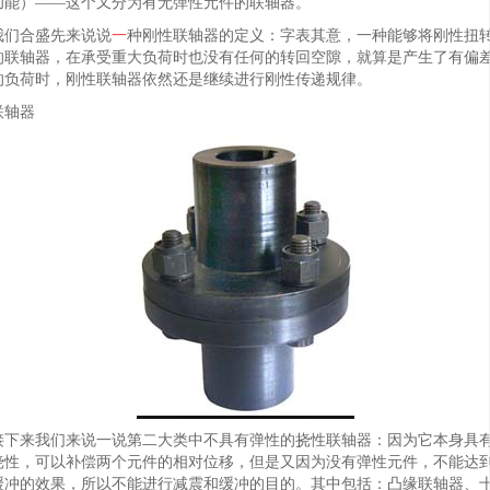
功能）——这个又分为有无弹性元件的联轴器。
我们合盛先来说说
一
种刚性联轴器的定义：字表其意，一种能够将刚性扭
的联轴器，在承受重大负荷时也没有任何的转回空隙，就算是产生了有偏
的负荷时，刚性联轴器依然还是继续进行刚性传递规律。
联轴器
接下来我们来说一说第二大类中不具有弹性的挠性联轴器：因为它本身具
挠性，可以补偿两个元件的相对位移，但是又因为没有弹性元件，不能达
缓冲的效果，所以不能进行减震和缓冲的目的。其中包括：凸缘联轴器、