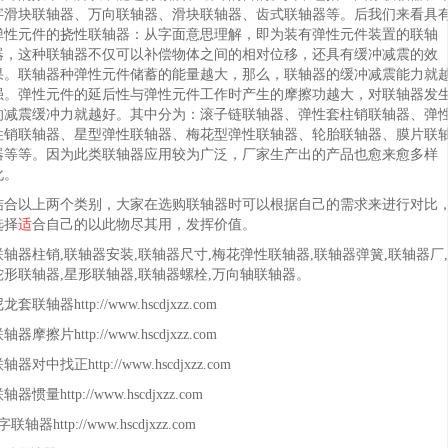
字滑块联轴器、万向联轴器、滑块联轴器、齿式联轴器等。后我们来看具
弹性元件的挠性联轴器：从字面意思理解，即为装有弹性元件装置的联轴
器，这种联轴器不仅可以补偿物体之间的相对位移，还具有缓冲减震的效
果。联轴器种弹性元件储蓄的能量越大，那么，联轴器的缓冲减震能力就
强。弹性元件的延后性与弹性元件工作时产生的摩擦功越大，对联轴器发
的减震缓冲力就越好。其中分为：滚子链联轴器、弹性套柱销联轴器、弹
柱销联轴器、星型弹性联轴器、梅花型弹性联轴器、轮胎联轴器、膜片联
器等等。因为此类联轴器应用较为广泛，厂家生产出的产品也愈来愈多样
化。
结合以上两个类别，大家在选购联轴器时可以根据自己的需求来进行对比
选择
适
合自己的以此物尽其用，发挥价值。
联轴器柱销,联轴器安装,联轴器尺寸,梅花弹性联轴器,联轴器弹簧,联轴器厂,
蛇形联轴器,星形联轴器,联轴器螺栓,万向轴联轴器。
龙套联轴器http://www.hscdjxzz.com
轴器摩擦片http://www.hscdjxzz.com
轴器对中找正http://www.hscdjxzz.com
轴器惯量http://www.hscdjxzz.com
字联轴器http://www.hscdjxzz.com